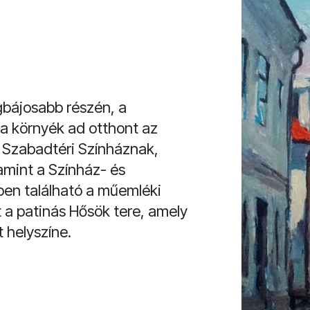
gbájosabb részén, a
 a környék ad otthont az
 Szabadtéri Színháznak,
mint a Színház- és
ben található a műemléki
 a patinás Hősök tere, amely
 helyszíne.