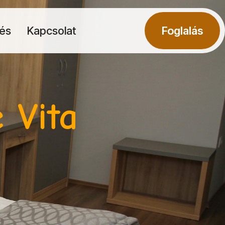
és
Kapcsolat
Foglalás
 Vita