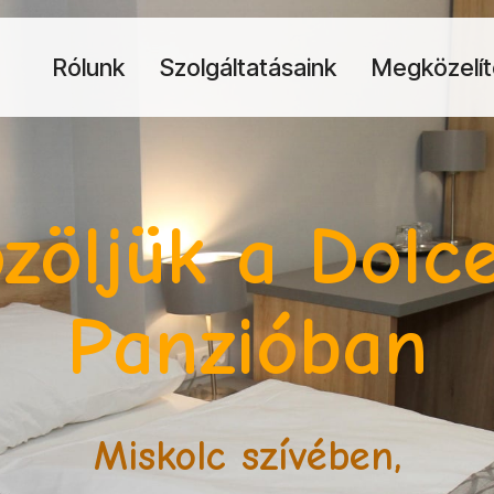
Rólunk
Szolgáltatásaink
Megközelít
zöljük a Dolce
Panzióban
Miskolc szívében,