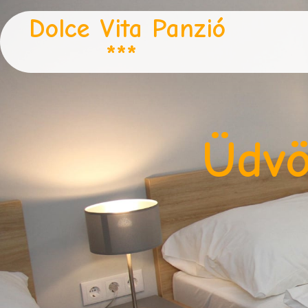
Dolce Vita Panzió
***
Üdvö