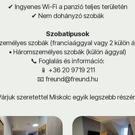
✔ Ingyenes Wi-Fi a panzió teljes területén
✔ Nem dohányzó szobák
Szobatípusok
személyes szobák (franciaággyal vagy 2 külön á
• Háromszemélyes szobák (külön ággyal)
📞 Foglalás és információ:
📱 +36 20 9719 211
📧 freund@freund.hu
Várjuk szeretettel Miskolc egyik legszebb részén