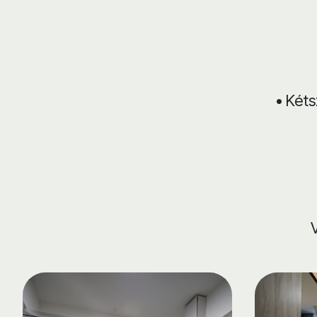
• Két